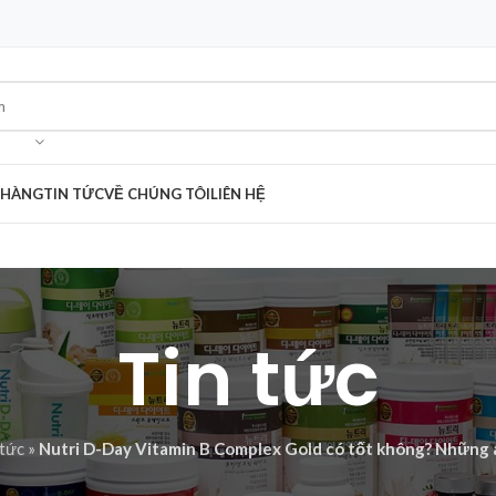
 HÀNG
TIN TỨC
VỀ CHÚNG TÔI
LIÊN HỆ
Tin tức
 tức
»
Nutri D-Day Vitamin B Complex Gold có tốt không? Những 