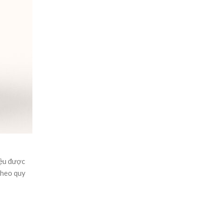
iệu được
theo quy