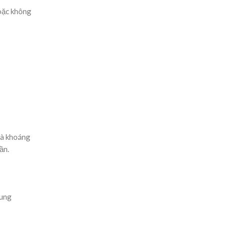
hoặc không
và khoáng
hần.
sung