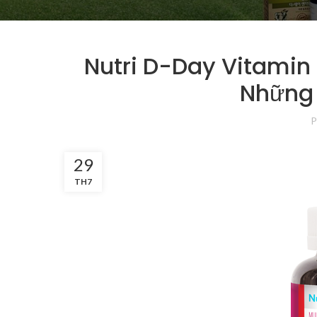
Nutri D-Day Vitamin
Những 
P
29
TH7