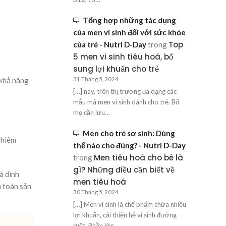
Tổng hợp những tác dụng
của men vi sinh đối với sức khỏe
Top
của trẻ - Nutri D-Day
trong
5 men vi sinh tiêu hoá, bổ
sung lợi khuẩn cho trẻ
 khả năng
31 Tháng 5, 2024
[…] nay, trên thị trường đa dạng các
mẫu mã men vi sinh dành cho trẻ. Bố
mẹ cần lưu…
Men cho trẻ sơ sinh: Dùng
ghiêm
thế nào cho đúng? - Nutri D-Day
Men tiêu hoá cho bé là
trong
gì? Những điều cần biết về
à dinh
men tiêu hoá
n toàn sản
30 Tháng 5, 2024
[…] Men vi sinh là chế phẩm chứa nhiều
lợi khuẩn, cải thiện hệ vi sinh đường
ruột. Phần lớn…