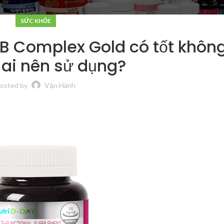
SỨC KHỎE
 B Complex Gold có tốt khôn
ai nên sử dụng?
osted by
Vận Hành