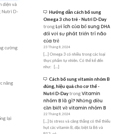
n diện và
g Nutri D-
Hướng dẫn cách bổ sung
Omega 3 cho trẻ - Nutri D-Day
Lợi ích của bổ sung DHA
trong
đối với sự phát triển trí não
của trẻ
ăng cường
23 Tháng 8, 2024
[…] Omega 3 có nhiều trong các loại
thực phẩm tự nhiên. Có thể kể đến
như: […]
Cách bổ sung vitamin nhóm B
ức năng
đúng, hiệu quả cho cơ thể -
Vitamin
Nutri D-Day
trong
nhóm B là gì? Những điều
cần biết về vitamin nhóm B
22 Tháng 8, 2024
ng lại
[…] bị stress và căng thẳng có thể thiếu
hụt các vitamin B, đặc biệt là B6 và
B12, có…