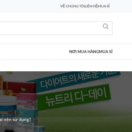
VỀ CHÚNG TÔI
LIÊN HỆ
MUA SỈ
NƠI MUA HÀNG
MUA SỈ
ai nên sử dụng?