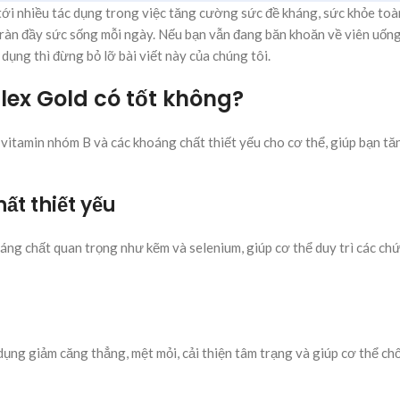
i nhiều tác dụng trong việc tăng cường sức đề kháng, sức khỏe toà
 tràn đầy sức sống mỗi ngày. Nếu bạn vẫn đang băn khoăn về viên uốn
ụng thì đừng bỏ lỡ bài viết này của chúng tôi.
lex Gold có tốt không?
vitamin nhóm B và các khoáng chất thiết yếu cho cơ thể, giúp bạn t
ất thiết yếu
áng chất quan trọng như kẽm và selenium, giúp cơ thể duy trì các ch
dụng giảm căng thẳng, mệt mỏi, cải thiện tâm trạng và giúp cơ thể chố