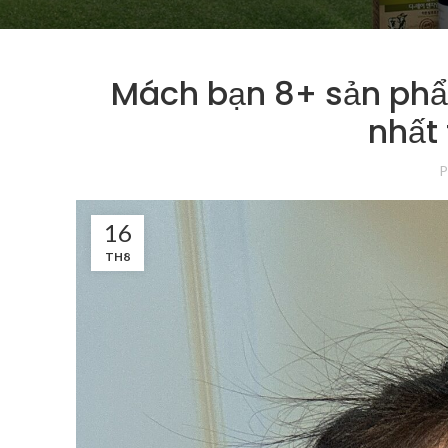
Mách bạn 8+ sản phẩm
nhất 
P
16
TH8