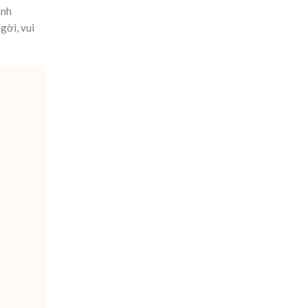
ình
gời, vui