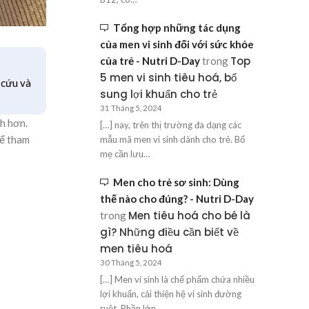
Tổng hợp những tác dụng
của men vi sinh đối với sức khỏe
Top
của trẻ - Nutri D-Day
trong
5 men vi sinh tiêu hoá, bổ
 cứu và
sung lợi khuẩn cho trẻ
31 Tháng 5, 2024
h hơn.
[…] nay, trên thị trường đa dạng các
hể tham
mẫu mã men vi sinh dành cho trẻ. Bố
mẹ cần lưu…
Men cho trẻ sơ sinh: Dùng
thế nào cho đúng? - Nutri D-Day
Men tiêu hoá cho bé là
trong
gì? Những điều cần biết về
men tiêu hoá
30 Tháng 5, 2024
[…] Men vi sinh là chế phẩm chứa nhiều
lợi khuẩn, cải thiện hệ vi sinh đường
ruột. Phần lớn…