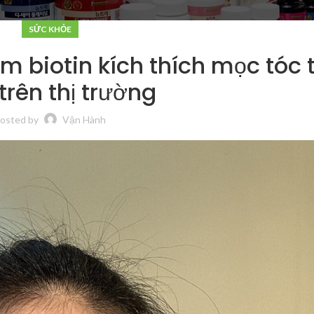
SỨC KHỎE
 biotin kích thích mọc tóc t
trên thị trường
osted by
Vận Hành