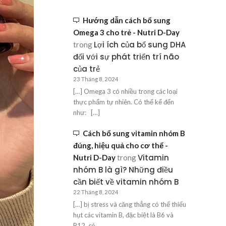
Hướng dẫn cách bổ sung
Omega 3 cho trẻ - Nutri D-Day
Lợi ích của bổ sung DHA
trong
đối với sự phát triển trí não
của trẻ
23 Tháng 8, 2024
[…] Omega 3 có nhiều trong các loại
thực phẩm tự nhiên. Có thể kể đến
như: […]
Cách bổ sung vitamin nhóm B
đúng, hiệu quả cho cơ thể -
Vitamin
Nutri D-Day
trong
nhóm B là gì? Những điều
cần biết về vitamin nhóm B
22 Tháng 8, 2024
[…] bị stress và căng thẳng có thể thiếu
hụt các vitamin B, đặc biệt là B6 và
B12, có…