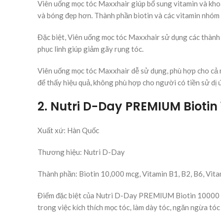
Viên uống mọc tóc Maxxhair giúp bổ sung vitamin và khoá
và bóng đẹp hơn. Thành phần biotin và các vitamin nhóm B
Đặc biệt, Viên uống mọc tóc Maxxhair sử dụng các thành 
phục linh giúp giảm gãy rụng tóc.
Viên uống mọc tóc Maxxhair dễ sử dụng, phù hợp cho cả n
để thấy hiệu quả, không phù hợp cho người có tiền sử dị
2. Nutri D-Day PREMIUM Biotin
Xuất xứ: Hàn Quốc
Thương hiệu: Nutri D-Day
Thành phần: Biotin 10,000 mcg, Vitamin B1, B2, B6, Vita
Điểm đặc biệt của Nutri D-Day PREMIUM Biotin 10000 đ
trong việc kích thích mọc tóc, làm dày tóc, ngăn ngừa tó