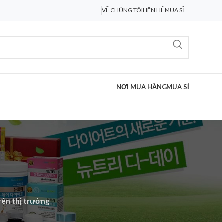
VỀ CHÚNG TÔI
LIÊN HỆ
MUA SỈ
NƠI MUA HÀNG
MUA SỈ
rên thị trường