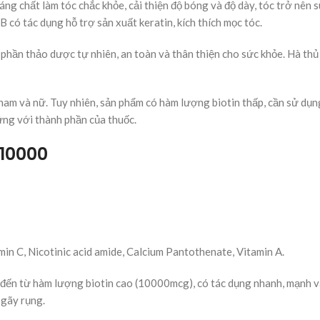
ng chất làm tóc chắc khỏe, cải thiện độ bóng và độ dày, tóc trở nên
 có tác dụng hỗ trợ sản xuất keratin, kích thích mọc tóc.
phần thảo dược tự nhiên, an toàn và thân thiện cho sức khỏe. Hà thủ
am và nữ. Tuy nhiên, sản phẩm có hàm lượng biotin thấp, cần sử dụng
 ứng với thành phần của thuốc.
 10000
min C, Nicotinic acid amide, Calcium Pantothenate, Vitamin A.
ến từ hàm lượng biotin cao (10000mcg), có tác dụng nhanh, mạnh v
c gãy rụng.