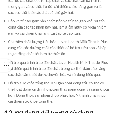
loại bỏ các chất độc tố, tạp chất và các chất cặn bã tích tụ
trong gan và cơ thể. Từ đó, cải thiện chức năng gan và làm
sạch cơ thể khỏi các chất có thể gây hại.
Bảo vệ tế bào gan: Sản phẩm bảo vệ tế bào gan khỏi sự tấn
công của các tác nhân gây hại, làm giảm nguy cơ viêm nhiễm
gan và cải thiện khả năng tái tạo tế bào gan.
Cải thiện chất lượng tiêu hóa: Liver Health Milk Thistle Plus
cung cấp các dưỡng chất cần thiết để hỗ trợ tiêu hóa và hấp
thụ dưỡng chất tốt hơn từ thức ăn.
Hỗ trợ quá trình trao đổi chất: Liver Health Milk Thistle Plus
cải thiện quá trình trao đổi chất trong cơ thể, đảm bảo rằng
các chất cần thiết được chuyển hóa và sử dụng hiệu quả.
Hỗ trợ sức khỏe tổng thể: Khi gan hoạt động tốt, cơ thể có
thể hoạt động ổn định hơn, cảm thấy năng động và sảng khoái
hơn. Đồng thời, sản phẩm chứa phức hợp 9 thành phần giúp
cải thiện sức khỏe tổng thể.
4.2. Đa dạng đối tượng sử dụng