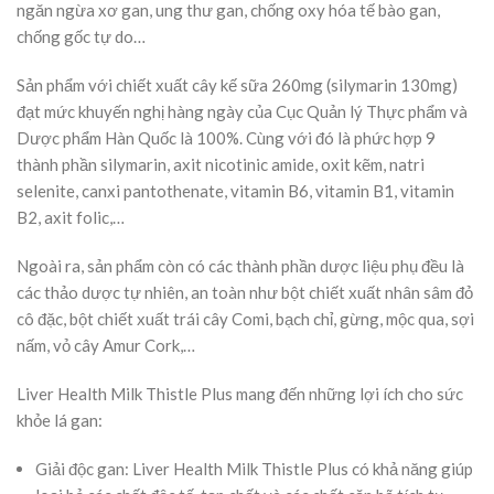
ngăn ngừa xơ gan, ung thư gan, chống oxy hóa tế bào gan,
chống gốc tự do…
Sản phẩm với chiết xuất cây kế sữa 260mg (silymarin 130mg)
đạt mức khuyến nghị hàng ngày của Cục Quản lý Thực phẩm và
Dược phẩm Hàn Quốc là 100%. Cùng với đó là phức hợp 9
thành phần silymarin, axit nicotinic amide, oxit kẽm, natri
selenite, canxi pantothenate, vitamin B6, vitamin B1, vitamin
B2, axit folic,…
Ngoài ra, sản phẩm còn có các thành phần dược liệu phụ đều là
các thảo dược tự nhiên, an toàn như bột chiết xuất nhân sâm đỏ
cô đặc, bột chiết xuất trái cây Comi, bạch chỉ, gừng, mộc qua, sợi
nấm, vỏ cây Amur Cork,…
Liver Health Milk Thistle Plus mang đến những lợi ích cho sức
khỏe lá gan:
Giải độc gan: Liver Health Milk Thistle Plus có khả năng giúp