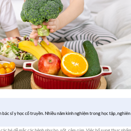
h bác sĩ y học cổ truyền. Nhiều năm kinh nghiệm trong học tập, nghiên
n các bé dễ mắc các bệnh như ho, sốt, cảm cúm. Việc bổ sung thực phẩ