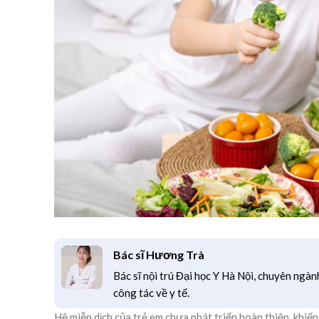
Bác sĩ Hương Trà
Bác sĩ nội trú Đại học Y Hà Nội, chuyên ngàn
công tác về y tế.
Hệ miễn dịch của trẻ em chưa phát triển hoàn thiện, khiế