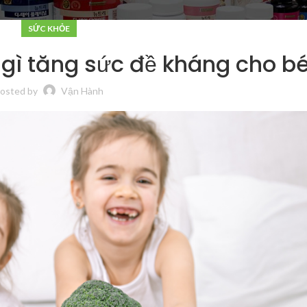
SỨC KHỎE
gì tăng sức đề kháng cho b
osted by
Vận Hành