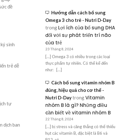
sức đề
Hướng dẫn cách bổ sung
Omega 3 cho trẻ - Nutri D-Day
Lợi ích của bổ sung DHA
trong
đối với sự phát triển trí não
của trẻ
 ký sinh
23 Tháng 8, 2024
[…] Omega 3 có nhiều trong các loại
thực phẩm tự nhiên. Có thể kể đến
iến trẻ dễ
như: […]
Cách bổ sung vitamin nhóm B
đúng, hiệu quả cho cơ thể -
Vitamin
Nutri D-Day
trong
ịch tự
nhóm B là gì? Những điều
cần biết về vitamin nhóm B
22 Tháng 8, 2024
n dịch ban
[…] bị stress và căng thẳng có thể thiếu
hụt các vitamin B, đặc biệt là B6 và
B12, có…