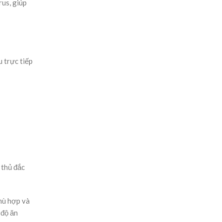
rus, giúp
 trực tiếp
 thủ đắc
hù hợp và
 độ ăn