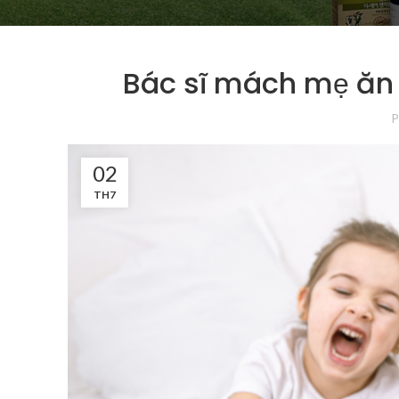
Bác sĩ mách mẹ ăn 
P
02
TH7