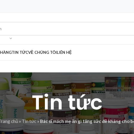
 HÀNG
TIN TỨC
VỀ CHÚNG TÔI
LIÊN HỆ
Tin tức
Trang chủ
»
Tin tức
»
Bác sĩ mách mẹ ăn gì tăng sức đề kháng cho b