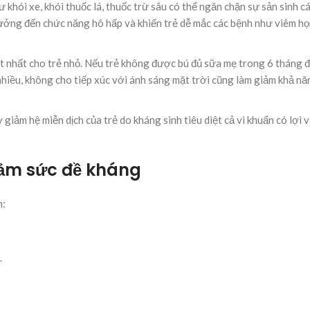
ư khói xe, khói thuốc lá, thuốc trừ sâu có thể ngăn chặn sự sản sinh c
 hưởng đến chức năng hô hấp và khiến trẻ dễ mắc các bệnh như viêm họ
 nhất cho trẻ nhỏ. Nếu trẻ không được bú đủ sữa mẹ trong 6 tháng đ
 nhiều, không cho tiếp xúc với ánh sáng mặt trời cũng làm giảm khả n
giảm hệ miễn dịch của trẻ do kháng sinh tiêu diệt cả vi khuẩn có lợi v
 giảm sức đề kháng
ồm:
.