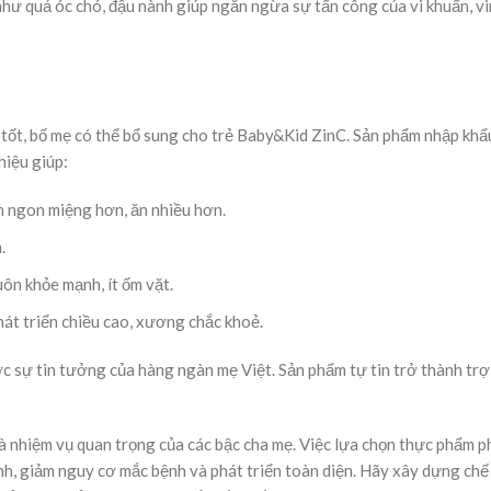
như quả óc chó, đậu nành giúp ngăn ngừa sự tấn công của vi khuẩn, vi
 tốt, bố mẹ có thể bổ sung cho trẻ Baby&Kid ZinC. Sản phẩm nhập khẩu
 hiệu giúp:
 ăn ngon miệng hơn, ăn nhiều hơn.
n.
uôn khỏe mạnh, ít ốm vặt.
hát triển chiều cao, xương chắc khoẻ.
 sự tin tưởng của hàng ngàn mẹ Việt. Sản phẩm tự tin trở thành trợ
à nhiệm vụ quan trọng của các bậc cha mẹ. Việc lựa chọn thực phẩm p
nh, giảm nguy cơ mắc bệnh và phát triển toàn diện. Hãy xây dựng chế