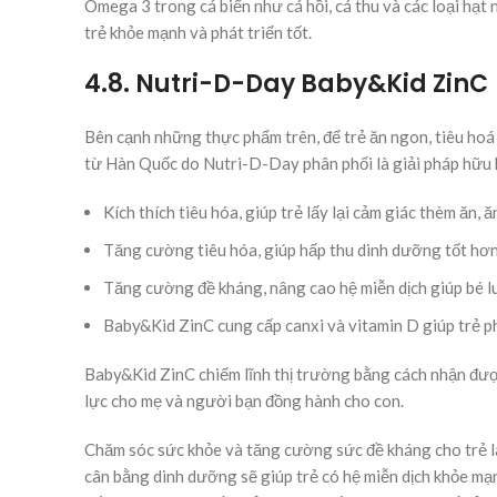
Omega 3 trong cá biển như cá hồi, cá thu và các loại hạt 
trẻ khỏe mạnh và phát triển tốt.
4.8. Nutri-D-Day Baby&Kid ZinC
Bên cạnh những thực phẩm trên, để trẻ ăn ngon, tiêu hoá
từ Hàn Quốc do Nutri-D-Day phân phối là giải pháp hữu
Kích thích tiêu hóa, giúp trẻ lấy lại cảm giác thèm ăn,
Tăng cường tiêu hóa, giúp hấp thu dinh dưỡng tốt hơ
Tăng cường đề kháng, nâng cao hệ miễn dịch giúp bé l
Baby&Kid ZinC cung cấp canxi và vitamin D giúp trẻ p
Baby&Kid ZinC chiếm lĩnh thị trường bằng cách nhận được
lực cho mẹ và người bạn đồng hành cho con.
Chăm sóc sức khỏe và tăng cường sức đề kháng cho trẻ l
cân bằng dinh dưỡng sẽ giúp trẻ có hệ miễn dịch khỏe mạ