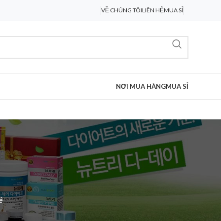
VỀ CHÚNG TÔI
LIÊN HỆ
MUA SỈ
NƠI MUA HÀNG
MUA SỈ
é