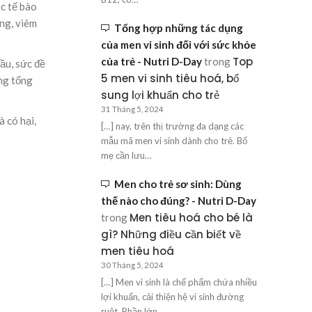
ác tế bào
ng, viêm
Tổng hợp những tác dụng
của men vi sinh đối với sức khỏe
Top
của trẻ - Nutri D-Day
trong
ầu, sức đề
5 men vi sinh tiêu hoá, bổ
ăng tổng
sung lợi khuẩn cho trẻ
31 Tháng 5, 2024
à có hại,
[…] nay, trên thị trường đa dạng các
mẫu mã men vi sinh dành cho trẻ. Bố
mẹ cần lưu…
Men cho trẻ sơ sinh: Dùng
thế nào cho đúng? - Nutri D-Day
Men tiêu hoá cho bé là
trong
gì? Những điều cần biết về
men tiêu hoá
30 Tháng 5, 2024
[…] Men vi sinh là chế phẩm chứa nhiều
lợi khuẩn, cải thiện hệ vi sinh đường
ruột. Phần lớn…