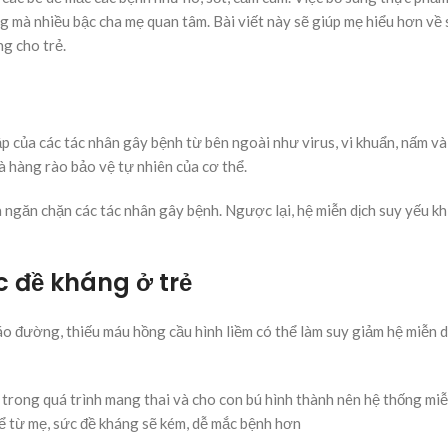
g mà nhiều bậc cha mẹ quan tâm. Bài viết này sẽ giúp mẹ hiểu hơn về 
ng cho trẻ.
p của các tác nhân gây bệnh từ bên ngoài như virus, vi khuẩn, nấm và
là hàng rào bảo vệ tự nhiên của cơ thể.
à ngăn chặn các tác nhân gây bệnh. Ngược lại, hệ miễn dịch suy yếu kh
c đề kháng ở trẻ
áo đường, thiếu máu hồng cầu hình liềm có thể làm suy giảm hệ miễn d
rong quá trình mang thai và cho con bú hình thành nên hệ thống miễ
ể từ mẹ, sức đề kháng sẽ kém, dễ mắc bệnh hơn