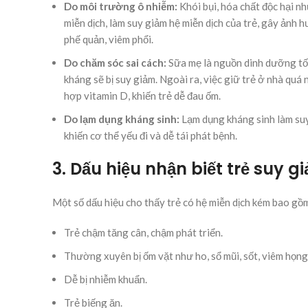
Do môi trường ô nhiễm:
Khói bụi, hóa chất độc hại nh
miễn dịch, làm suy giảm hệ miễn dịch của trẻ, gây ảnh
phế quản, viêm phổi.
Do chăm sóc sai cách:
Sữa mẹ là nguồn dinh dưỡng tốt
kháng sẽ bị suy giảm. Ngoài ra, việc giữ trẻ ở nhà quá
hợp vitamin D, khiến trẻ dễ đau ốm.
Do lạm dụng kháng sinh:
Lạm dụng kháng sinh làm suy 
khiến cơ thể yếu đi và dễ tái phát bệnh.
3. Dấu hiệu nhận biết trẻ suy
Một số dấu hiệu cho thấy trẻ có hệ miễn dịch kém bao g
Trẻ chậm tăng cân, chậm phát triển.
Thường xuyên bị ốm vặt như ho, sổ mũi, sốt, viêm họng
Dễ bị nhiễm khuẩn.
Trẻ biếng ăn.