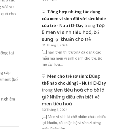
g với sự
Tổng hợp những tác dụng
u quả cho
của men vi sinh đối với sức khỏe
Top
của trẻ - Nutri D-Day
trong
5 men vi sinh tiêu hoá, bổ
sung lợi khuẩn cho trẻ
31 Tháng 5, 2024
[…] nay, trên thị trường đa dạng các
uống tại
mẫu mã men vi sinh dành cho trẻ. Bố
mẹ cần lưu…
ng cấp
Men cho trẻ sơ sinh: Dùng
lement (bổ
thế nào cho đúng? - Nutri D-Day
Men tiêu hoá cho bé là
trong
gì? Những điều cần biết về
a nghiêm
men tiêu hoá
30 Tháng 5, 2024
[…] Men vi sinh là chế phẩm chứa nhiều
lợi khuẩn, cải thiện hệ vi sinh đường
ruột. Phần lớn…