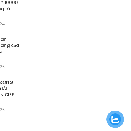
in 10000
ng rõ
024
ian
hãng của
ại
025
 ĐỒNG
IẢI
N CIFE
025