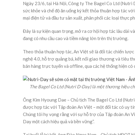
Ngày 23/6, tại Hà Nội, Công ty The Bagel Co Ltd (Nutr
sức khỏe và chế độ ăn uống ký kết thỏa thuận hợp tác vớ
mại điện tử và đầu tư sản xuất, phân phối các loại thực p
Đây là sự kiện quan trọng, mở ra cơ hội hợp tác lâu dài
đang có nhu cầu cao và tiềm năng lớn trên thị trường.
Theo thỏa thuận hợp tác, An Việt sẽ là đối tác chiến lượ
nghệ 4.0, hỗ trợ quảng bá, kết nối giao thương và tiêu 
bán hàng trực tuyến và offline, qua các hệ thống hiện có
The Bagel Co Ltd (Nutri D-Day) là một thương hiệu c
Ông Kim Hyoung Dae – Chủ tịch The Bagel Co Ltd (Nutri 
được hợp tác với Tập đoàn An Việt – một đối tác có uy tí
Chúng tôi hy vọng rằng với sự hỗ trợ của Tập đoàn An Việ
Day một cách hiệu quả và bền vững”.
Tại buổi lễ ký kết, ông Đào Ngọc Nam – Chủ tịch HĐQT ki