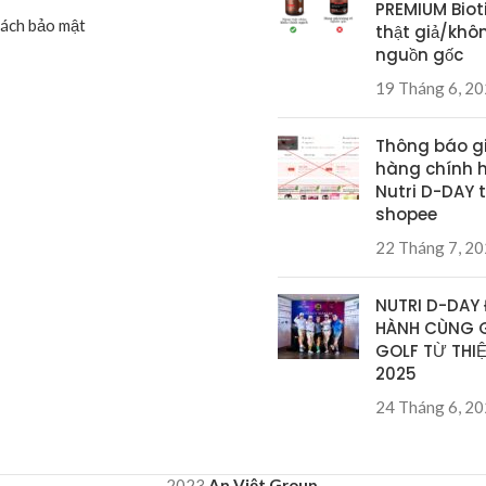
PREMIUM Biot
Sách bảo mật
thật giả/khô
nguồn gốc
19 Tháng 6, 2
Thông báo g
hàng chính 
Nutri D-DAY t
shopee
22 Tháng 7, 2
NUTRI D-DAY
HÀNH CÙNG G
GOLF TỪ THIỆ
2025
24 Tháng 6, 2
2023
An Việt Group
.