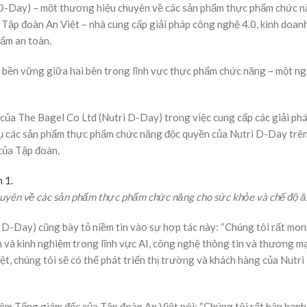
i D-Day) – một thương hiệu chuyên về các sản phẩm thực phẩm chức 
i Tập đoàn An Việt – nhà cung cấp giải pháp công nghệ 4.0, kinh doa
hẩm an toàn.
 và bền vững giữa hai bên trong lĩnh vực thực phẩm chức năng – một n
c của The Bagel Co Ltd (Nutri D-Day) trong việc cung cấp các giải ph
thụ các sản phẩm thực phẩm chức năng độc quyền của Nutri D-Day trê
 của Tập đoàn.
huyên về các sản phẩm thực phẩm chức năng cho sức khỏe và chế độ ă
D-Day) cũng bày tỏ niềm tin vào sự hợp tác này: “Chúng tôi rất mo
n và kinh nghiệm trong lĩnh vực AI, công nghệ thông tin và thương mạ
t, chúng tôi sẽ có thể phát triển thị trường và khách hàng của Nutri
êm Tổng giám đốc của Tập đoàn An Việt nói: “Chúng tôi rất hân hạnh