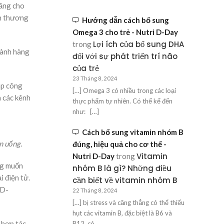
năng cho
nh thương
Hướng dẫn cách bổ sung
Omega 3 cho trẻ - Nutri D-Day
Lợi ích của bổ sung DHA
trong
gành hàng
đối với sự phát triển trí não
của trẻ
23 Tháng 8, 2024
áp công
[…] Omega 3 có nhiều trong các loại
n các kênh
thực phẩm tự nhiên. Có thể kể đến
như: […]
Cách bổ sung vitamin nhóm B
n uống.
đúng, hiệu quả cho cơ thể -
Vitamin
Nutri D-Day
trong
ng muốn
nhóm B là gì? Những điều
i điện tử.
cần biết về vitamin nhóm B
 D-
22 Tháng 8, 2024
[…] bị stress và căng thẳng có thể thiếu
hụt các vitamin B, đặc biệt là B6 và
 hợp tác
B12, có…