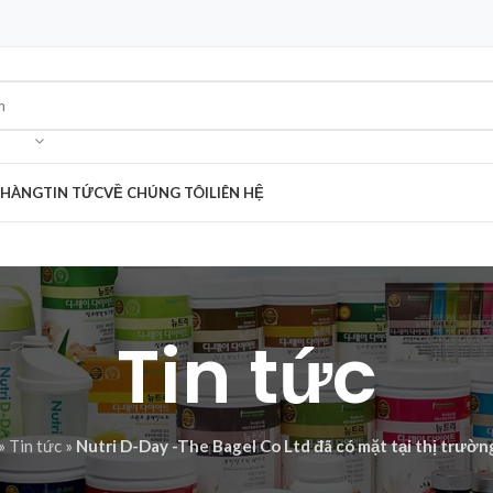
 HÀNG
TIN TỨC
VỀ CHÚNG TÔI
LIÊN HỆ
Tin tức
»
Tin tức
»
Nutri D-Day -The Bagel Co Ltd đã có mặt tại thị trườn