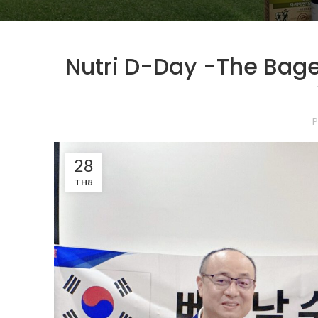
Nutri D-Day -The Bagel
P
28
TH8