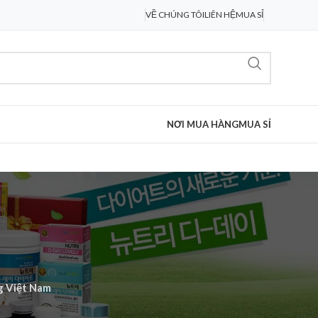
VỀ CHÚNG TÔI
LIÊN HỆ
MUA SỈ
NƠI MUA HÀNG
MUA SỈ
g Việt Nam