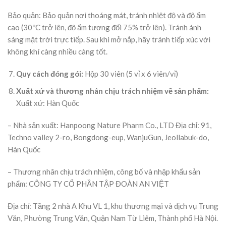
Bảo quản: Bảo quản nơi thoáng mát, tránh nhiệt độ và độ ẩm
cao (30ºC trở lên, độ ẩm tương đối 75% trở lên). Tránh ánh
sáng mặt trời trực tiếp. Sau khi mở nắp, hãy tránh tiếp xúc với
không khí càng nhiều càng tốt.
Quy cách đóng gói:
Hộp 30 viên (5 vỉ x 6 viên/vỉ)
Xuất xứ và thương nhân chịu trách nhiệm về sản phẩm:
Xuất xứ: Hàn Quốc
– Nhà sản xuất: Hanpoong Nature Pharm Co., LTD Địa chỉ: 91,
Techno valley 2-ro, Bongdong-eup, WanjuGun, Jeollabuk-do,
Hàn Quốc
– Thương nhân chịu trách nhiệm, công bố và nhập khẩu sản
phẩm: CÔNG TY CỔ PHẦN TẬP ĐOÀN AN VIỆT
Địa chỉ: Tầng 2 nhà A Khu VL 1, khu thương mại và dịch vụ Trung
Văn, Phường Trung Văn, Quận Nam Từ Liêm, Thành phố Hà Nội.