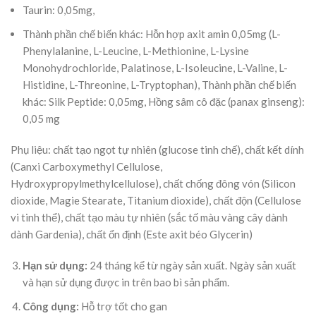
Taurin: 0,05mg,
Thành phần chế biến khác: Hỗn hợp axit amin 0,05mg (L-
Phenylalanine, L-Leucine, L-Methionine, L-Lysine
Monohydrochloride, Palatinose, L-Isoleucine, L-Valine, L-
Histidine, L-Threonine, L-Tryptophan), Thành phần chế biến
khác: Silk Peptide: 0,05mg, Hồng sâm cô đặc (panax ginseng):
0,05 mg
Phụ liệu: chất tạo ngọt tự nhiên (glucose tinh chế), chất kết dính
(Canxi Carboxymethyl Cellulose,
Hydroxypropylmethylcellulose), chất chống đông vón (Silicon
dioxide, Magie Stearate, Titanium dioxide), chất độn (Cellulose
vi tinh thể), chất tạo màu tự nhiên (sắc tố màu vàng cây dành
dành Gardenia), chất ổn định (Este axit béo Glycerin)
Hạn sử dụng:
24 tháng kể từ ngày sản xuất. Ngày sản xuất
và hạn sử dụng được in trên bao bì sản phẩm.
Công dụng:
Hỗ trợ tốt cho gan