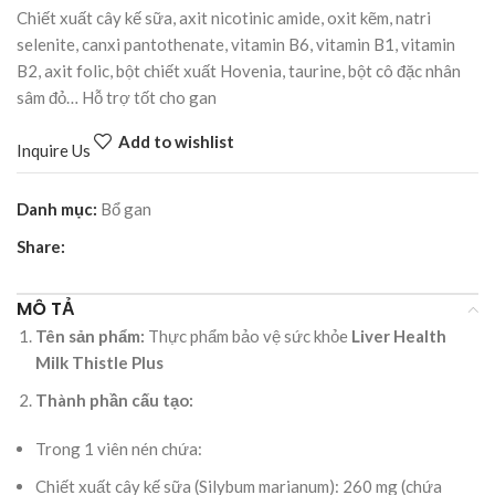
Chiết xuất cây kế sữa, axit nicotinic amide, oxit kẽm, natri
selenite, canxi pantothenate, vitamin B6, vitamin B1, vitamin
B2, axit folic, bột chiết xuất Hovenia, taurine, bột cô đặc nhân
sâm đỏ… Hỗ trợ tốt cho gan
Add to wishlist
Inquire Us
Danh mục:
Bổ gan
Share:
MÔ TẢ
Tên sản phẩm:
Thực phẩm bảo vệ sức khỏe
Liver Health
Milk Thistle Plus
Thành phần cấu tạo:
Trong 1 viên nén chứa:
Chiết xuất cây kế sữa (Silybum marianum): 260 mg (chứa