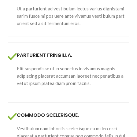
Ut a parturient ad vestibulum lectus varius dignistami
sarim fusce mi pos uere ante vivamus vesti bulum part
urient sed a sit fermentum eros.
PARTURIENT FRINGILLA.
Elit suspendisse ut in senectus in vivamus magnis
adipiscing placerat accumsan laoreet nec penatibus a
vel ut ipsum platea diam proin facilis.
COMMODO SCELERISQUE.
Vestibulum nam lobortis scelerisque eu mi leo orci
placerat a parturient congue non commodo felis in dui