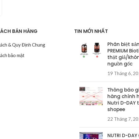
SÁCH BÁN HÀNG
TIN MỚI NHẤT
Phân biệt sả
Sách & Quy Định Chung
PREMIUM Biot
Sách bảo mật
thật giả/khô
nguồn gốc
19 Tháng 6, 2
Thông báo g
hàng chính 
Nutri D-DAY t
shopee
22 Tháng 7, 2
NUTRI D-DAY