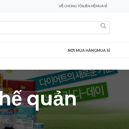
VỀ CHÚNG TÔI
LIÊN HỆ
MUA SỈ
NƠI MUA HÀNG
MUA SỈ
phế quản