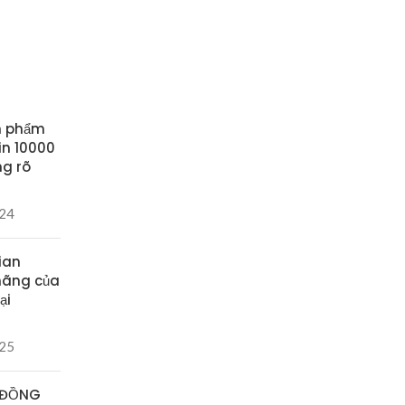
n phẩm
in 10000
ng rõ
024
ian
hãng của
ại
025
 ĐỒNG