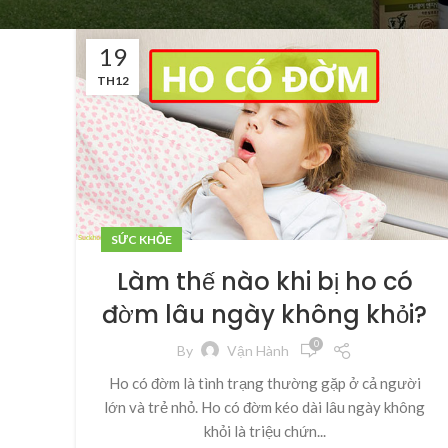
19
TH12
SỨC KHỎE
Làm thế nào khi bị ho có
đờm lâu ngày không khỏi?
0
By
Vận Hành
Ho có đờm là tình trạng thường gặp ở cả người
lớn và trẻ nhỏ. Ho có đờm kéo dài lâu ngày không
khỏi là triệu chứn...