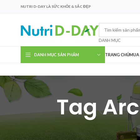
NUTRI D-DAY LÀ SỨC KHỎE & SẮC ĐẸP
DANH MỤC
DANH MỤC SẢN PHẨM
TRANG CHỦ
MUA
Tag Arc