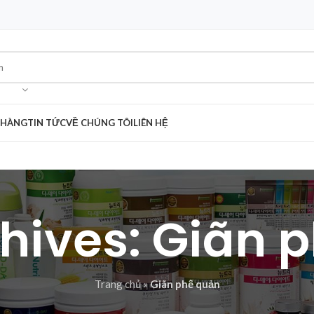
 HÀNG
TIN TỨC
VỀ CHÚNG TÔI
LIÊN HỆ
hives: Giãn 
Trang chủ
»
Giãn phế quản