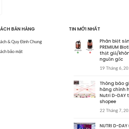
SÁCH BÁN HÀNG
TIN MỚI NHẤT
Phân biệt sả
Sách & Quy Định Chung
PREMIUM Biot
Sách bảo mật
thật giả/khô
nguồn gốc
19 Tháng 6, 2
Thông báo g
hàng chính 
Nutri D-DAY t
shopee
22 Tháng 7, 2
NUTRI D-DAY