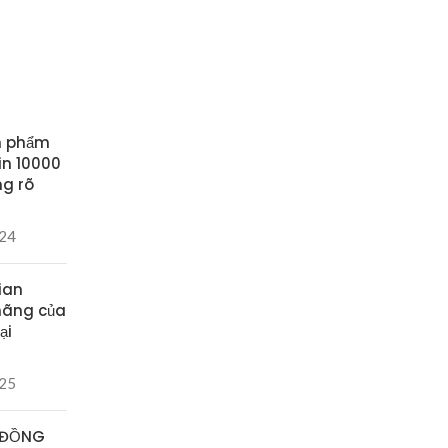
n phẩm
in 10000
ng rõ
024
ian
hãng của
ại
025
 ĐỒNG