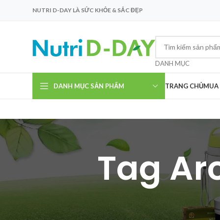
NUTRI D-DAY LÀ SỨC KHỎE & SẮC ĐẸP
DANH MỤC
DANH MỤC SẢN PHẨM
TRANG CHỦ
MUA
Tag Arc