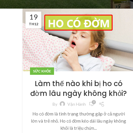
19
TH12
SỨC KHỎE
Làm thế nào khi bị ho có
đờm lâu ngày không khỏi?
0
By
Vận Hành
Ho có đờm là tình trạng thường gặp ở cả người
lớn và trẻ nhỏ. Ho có đờm kéo dài lâu ngày không
khỏi là triệu chứn...