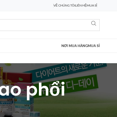
VỀ CHÚNG TÔI
LIÊN HỆ
MUA SỈ
NƠI MUA HÀNG
MUA SỈ
lao phổi